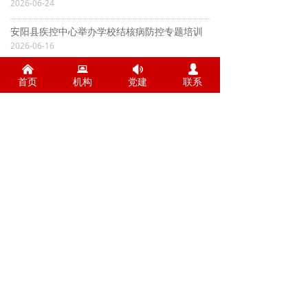
2026-06-24
安阳县疾控中心举办学校结核病防控专题培训
2026-06-16
낀
뀵
넄
넙
滑县疾控中心开展结核病知识进校园专题讲座
首页
机构
党建
联系
2026-06-16
上一页
1
/
17
下一页
电话：0372-5122000
传真：0372-5926770
地址：安阳市自由路1号
版权所有@ 安阳市疾病预防控制中心
工信部备案号：
豫ICP备07501634号-1
公安部备案：
豫公网安备41050302000048号