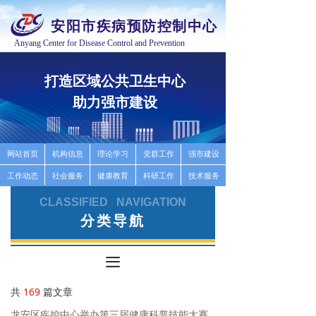
安阳市疾病预防控制中心
Anyang Center for Disease Control and Prevention
打造区域公共卫生中心
推
助力强市建设
高
按钮
网站首页
机构信息
理论学习
党群工作
强市建设
工作动态
社会服务
健康教育
科研工作
技术服务
CLASSIFIED NAVIGATION
分类导航
끀
共
169
篇文章
龙安区疾控中心举办第三届健康科普技能大赛