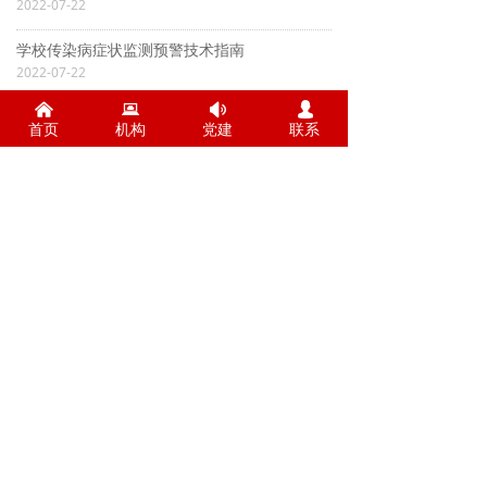
2022-07-22
学校传染病症状监测预警技术指南
2022-07-22
낀
뀵
넄
넙
新冠肺炎疫情期间现场消毒评价标准
首页
机构
党建
联系
2022-07-22
上一页
1
/
3
下一页
电话：0372-5122000
传真：0372-5926770
地址：安阳市自由路1号
版权所有@ 安阳市疾病预防控制中心
工信部备案号：
豫ICP备07501634号-1
公安部备案：
豫公网安备41050302000048号