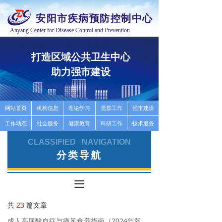
安阳市疾病预防控制中心
Anyang Center for Disease Control and Prevention
打造区域公共卫生中心
推
助力强市建设
高
按钮
网站首页
机构信息
理论学习
党群工作
强市建设
工作动态
社会服务
健康教育
科研工作
技术服务
CLASSIFIED NAVIGATION
分类导航
끀
共
23
篇文章
成人高尿酸血症与痛风食养指南（2024年版）问答