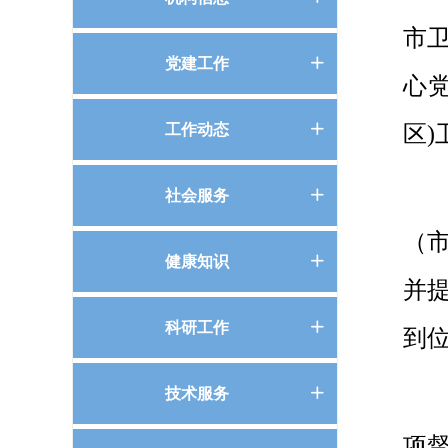
市
党建工作
ꄶ
心
工作动态
ꄶ
区)
社会服务
ꄶ
（
健康知识
ꄶ
并
科研工作
ꄶ
到
技术服务
ꄶ
项