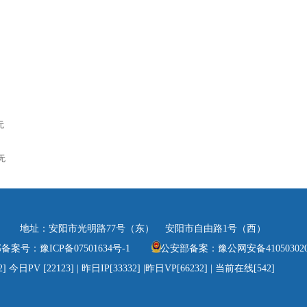
无
无
5122000 地址：安阳市光明路77号（东） 安阳市自由路1号（西）
部备案号：
豫ICP备07501634号-1
公安部备案：
豫公网安备410503020
 [22123] | 昨日IP[33332] |昨日VP[66232] | 当前在线[542]