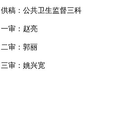
供稿：公共卫生监督三科
一审：赵亮
二审：郭丽
三审：姚兴宽