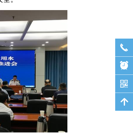
끅
뀥
낃
녕